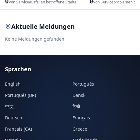
0
0
Von Serviceausfällen betroffene Städte
Von Serviceproblemen bet
Leaflet
|
© OpenStreetMap contributors
Aktuelle Meldungen
Keine Meldungen gefunden.
Sprachen
English
Português
Português (BR)
Dansk
中文
हिन्दी
Deutsch
Français
Français (CA)
Greece