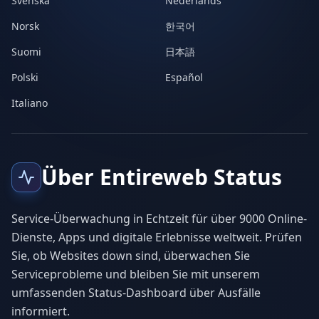
Svenska
Nederlands
Norsk
한국어
Suomi
日本語
Polski
Español
Italiano
Über Entireweb Status
Service-Überwachung in Echtzeit für über 9000 Online-
Dienste, Apps und digitale Erlebnisse weltweit. Prüfen
Sie, ob Websites down sind, überwachen Sie
Serviceprobleme und bleiben Sie mit unserem
umfassenden Status-Dashboard über Ausfälle
informiert.