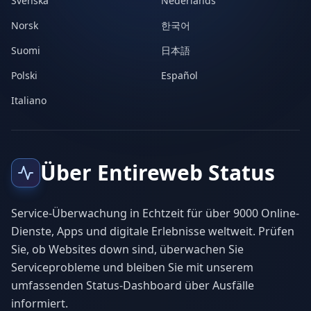
Svenska
Nederlands
Norsk
한국어
Suomi
日本語
Polski
Español
Italiano
Über Entireweb Status
Service-Überwachung in Echtzeit für über 9000 Online-
Dienste, Apps und digitale Erlebnisse weltweit. Prüfen
Sie, ob Websites down sind, überwachen Sie
Serviceprobleme und bleiben Sie mit unserem
umfassenden Status-Dashboard über Ausfälle
informiert.