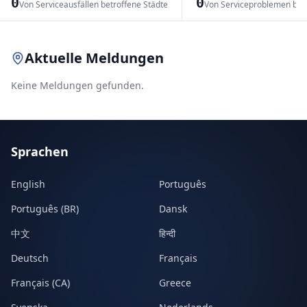
0
0
Von Serviceausfällen betroffene Städte
Von Serviceproblemen bet
Leaflet
|
© OpenStreetMap contributors
Aktuelle Meldungen
Keine Meldungen gefunden.
Sprachen
English
Português
Português (BR)
Dansk
中文
हिन्दी
Deutsch
Français
Français (CA)
Greece