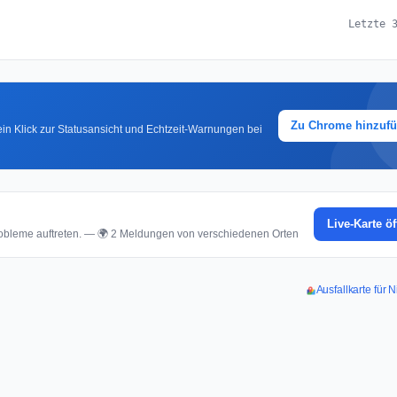
Letzte 
Zu Chrome hinzuf
in Klick zur Statusansicht und Echtzeit-Warnungen bei
Live-Karte ö
bleme auftreten. — 🌍 2 Meldungen von verschiedenen Orten
Ausfallkarte für N