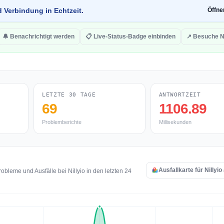
d Verbindung in Echtzeit.
Öffn
🔔 Benachrichtigt werden
📋 Live-Status-Badge einbinden
↗ Besuche Ni
LETZTE 30 TAGE
ANTWORTZEIT
69
1106.89
Problemberichte
Millisekunden
Ausfallkarte für Nillyi
bleme und Ausfälle bei Nillyio in den letzten 24