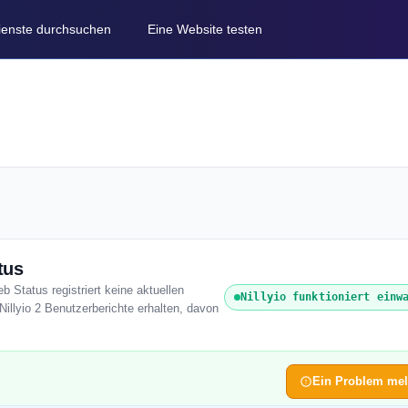
Dienste durchsuchen
Eine Website testen
tus
eb Status registriert keine aktuellen
Nillyio funktioniert einw
illyio 2 Benutzerberichte erhalten, davon
Ein Problem me