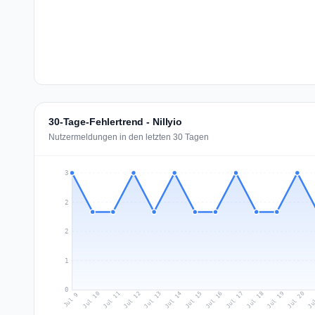
30-Tage-Fehlertrend - Nillyio
Nutzermeldungen in den letzten 30 Tagen
3
2
2
1
0
Jul 18
Ju
Jul 11
Jul 14
Jul 17
Jul 20
Jul 10
Jul 13
Jul 16
Jul 19
Jul 12
Jul 15
Jul 9