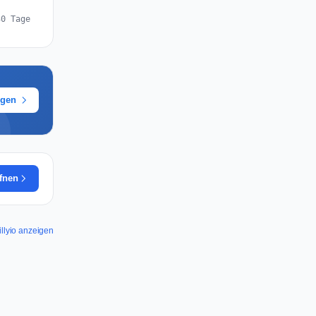
30 Tage
ügen
ffnen
illyio anzeigen