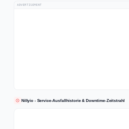
ADVERTISEMENT
Nillyio - Service-Ausfallhistorie & Downtime-Zeitstrahl