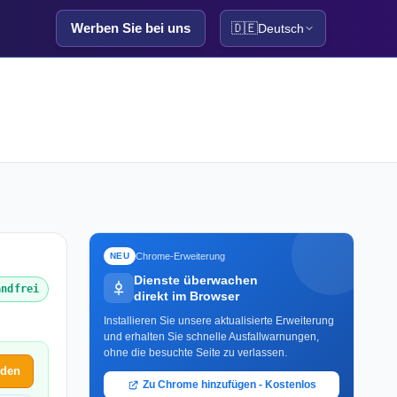
Werben Sie bei uns
🇩🇪
Deutsch
Chrome-Erweiterung
NEU
Dienste überwachen
andfrei
direkt im Browser
Installieren Sie unsere aktualisierte Erweiterung
und erhalten Sie schnelle Ausfallwarnungen,
ohne die besuchte Seite zu verlassen.
lden
Zu Chrome hinzufügen - Kostenlos