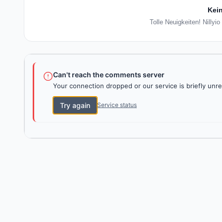
Kein
Tolle Neuigkeiten! Nillyi
Can't reach the comments server
Your connection dropped or our service is briefly unre
Try again
Service status