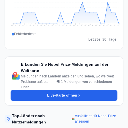
2
2
1
1
0
Jul 19
Jul 22
Jul 25
Jul 12
Jul 28
Aug 10
Jul 15
Jul 18
Jul 31
Jul 21
Jul 24
Jul 27
Jul 14
Jul 17
Jul 30
Jul 20
Jul 23
Jul 26
Jul 13
Jul 16
Jul 29
Aug 5
Aug 8
Aug 1
Aug 4
Aug 7
Aug 3
Aug 6
Aug 9
Aug 2
Fehlerberichte
Letzte 30 Tage
Erkunden Sie Nobel Prize-Meldungen auf der
Weltkarte
Meldungen nach Ländern anzeigen und sehen, wo weltweit
Probleme auftreten. — 🌍 1 Meldungen von verschiedenen
Orten
Live-Karte öffnen
Top-Länder nach
Ausfallkarte für Nobel Prize
anzeigen
Nutzermeldungen