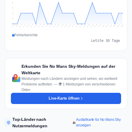
2
2
1
1
0
Jul 15
Jul 18
Jul 31
Jul 21
Jul 24
Jul 11
Jul 14
Jul 27
Jul 30
Jul 17
Jul 20
Jul 23
Jul 10
Jul 13
Jul 26
Jul 29
Jul 16
Jul 19
Jul 22
Jul 12
Jul 25
Jul 28
Aug 1
Aug 4
Jul 9
Aug 3
Jul 8
Aug 6
Aug 2
Aug 5
Fehlerberichte
Letzte 30 Tage
Erkunden Sie No Mans Sky-Meldungen auf der
Weltkarte
Meldungen nach Ländern anzeigen und sehen, wo weltweit
Probleme auftreten. — 🌍 1 Meldungen von verschiedenen
Orten
Live-Karte öffnen
Top-Länder nach
Ausfallkarte für No Mans Sky
anzeigen
Nutzermeldungen