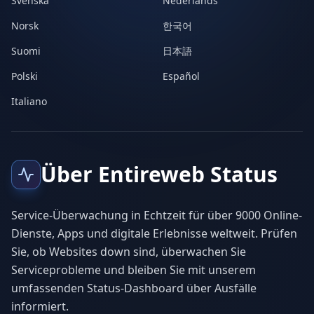
Svenska
Nederlands
Norsk
한국어
Suomi
日本語
Polski
Español
Italiano
Über Entireweb Status
Service-Überwachung in Echtzeit für über 9000 Online-
Dienste, Apps und digitale Erlebnisse weltweit. Prüfen
Sie, ob Websites down sind, überwachen Sie
Serviceprobleme und bleiben Sie mit unserem
umfassenden Status-Dashboard über Ausfälle
informiert.