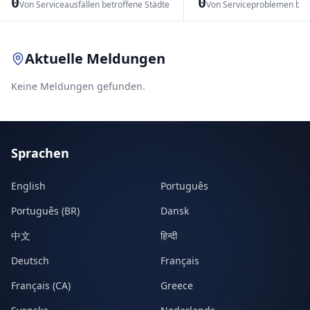
0
0
Von Serviceausfällen betroffene Städte
Von Serviceproblemen bet
Leaflet
|
© OpenStreetMap contributors
Aktuelle Meldungen
Keine Meldungen gefunden.
Sprachen
English
Português
Português (BR)
Dansk
中文
हिन्दी
Deutsch
Français
Français (CA)
Greece