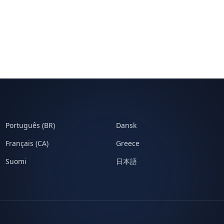
Português (BR)
Dansk
Français (CA)
Greece
Suomi
日本語