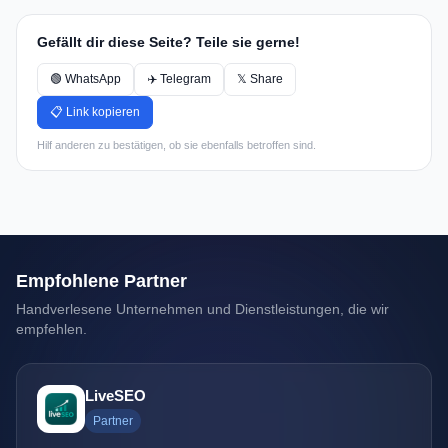
Gefällt dir diese Seite? Teile sie gerne!
🟢 WhatsApp
✈️ Telegram
𝕏 Share
📋 Link kopieren
Hilf anderen zu bestätigen, ob sie ebenfalls betroffen sind.
Empfohlene Partner
Handverlesene Unternehmen und Dienstleistungen, die wir
empfehlen.
LiveSEO
Partner