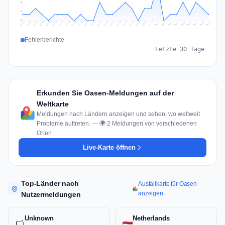
3
2
0
Jul 18
Jul 21
Jul 24
Jul 11
Jul 27
Jul 14
Jul 17
Jul 30
Jul 20
Jul 23
Jul 26
Jul 13
Jul 16
Jul 29
Jul 19
Jul 22
Jul 25
Jul 12
Jul 15
Jul 28
Jul 31
Aug 4
Aug 7
Aug 3
Aug 6
Aug 9
Aug 2
Aug 5
Aug 8
Aug 1
Fehlerberichte
Letzte 30 Tage
Erkunden Sie Oasen-Meldungen auf der
Weltkarte
Meldungen nach Ländern anzeigen und sehen, wo weltweit
Probleme auftreten. — 🌍 2 Meldungen von verschiedenen
Orten
Live-Karte öffnen
Top-Länder nach
Ausfallkarte für Oasen
anzeigen
Nutzermeldungen
Unknown
Netherlands
🏳️