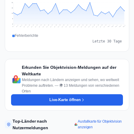
21
16
11
5
0
Jul 14
Jul 17
Jul 30
Jul 20
Jul 23
Jul 10
Jul 13
Jul 26
Jul 29
Jul 16
Jul 19
Jul 22
Jul 12
Jul 25
Jul 28
Jul 15
Jul 31
Jul 18
Jul 21
Jul 11
Jul 24
Jul 27
Aug 3
Jul 8
Aug 2
Jul 7
Aug 5
Aug 1
Aug 4
Jul 9
Fehlerberichte
Letzte 30 Tage
Erkunden Sie Objektvision-Meldungen auf der
Weltkarte
Meldungen nach Ländern anzeigen und sehen, wo weltweit
Probleme auftreten. — 🌍 13 Meldungen von verschiedenen
Orten
Live-Karte öffnen
Top-Länder nach
Ausfallkarte für Objektvision
anzeigen
Nutzermeldungen