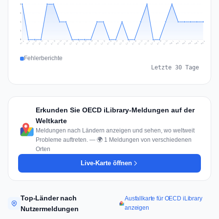
2
2
1
1
0
Jul 15
Jul 18
Jul 31
Jul 21
Jul 24
Jul 11
Jul 14
Jul 27
Jul 30
Jul 17
Jul 20
Jul 23
Jul 10
Jul 13
Jul 26
Jul 29
Jul 16
Jul 19
Jul 22
Jul 12
Jul 25
Jul 28
Aug 1
Aug 4
Jul 9
Aug 3
Jul 8
Aug 6
Aug 2
Aug 5
Fehlerberichte
Letzte 30 Tage
Erkunden Sie OECD iLibrary-Meldungen auf der
Weltkarte
Meldungen nach Ländern anzeigen und sehen, wo weltweit
Probleme auftreten. — 🌍 1 Meldungen von verschiedenen
Orten
Live-Karte öffnen
Top-Länder nach
Ausfallkarte für OECD iLibrary
anzeigen
Nutzermeldungen