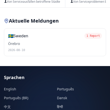
1
1
Von Serviceausfällen betroffene Städte
Von Serviceproblemen bet
Leaflet
|
© OpenStreetMap contributors
Aktuelle Meldungen
🇸🇪
Sweden
1 Report
Örebro
2026-08-10
Sprachen
English
Português
Português (BR)
Dansk
中文
हिन्दी