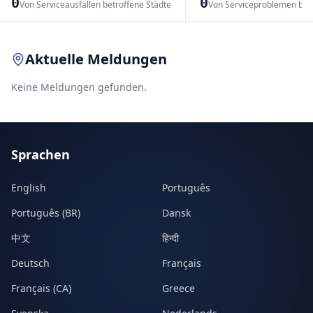
0
0
Von Serviceausfällen betroffene Städte
Von Serviceproblemen bet
Leaflet
|
© OpenStreetMap contributors
Aktuelle Meldungen
Keine Meldungen gefunden.
Sprachen
English
Português
Português (BR)
Dansk
中文
हिन्दी
Deutsch
Français
Français (CA)
Greece