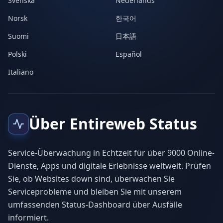
Svenska
Nederlands
Norsk
한국어
Suomi
日本語
Polski
Español
Italiano
Über Entireweb Status
Service-Überwachung in Echtzeit für über 9000 Online-
Dienste, Apps und digitale Erlebnisse weltweit. Prüfen
Sie, ob Websites down sind, überwachen Sie
Serviceprobleme und bleiben Sie mit unserem
umfassenden Status-Dashboard über Ausfälle
informiert.