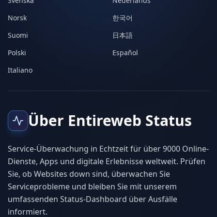
Svenska
Nederlands
Norsk
한국어
Suomi
日本語
Polski
Español
Italiano
Über Entireweb Status
Service-Überwachung in Echtzeit für über 9000 Online-
Dienste, Apps und digitale Erlebnisse weltweit. Prüfen
Sie, ob Websites down sind, überwachen Sie
Serviceprobleme und bleiben Sie mit unserem
umfassenden Status-Dashboard über Ausfälle
informiert.