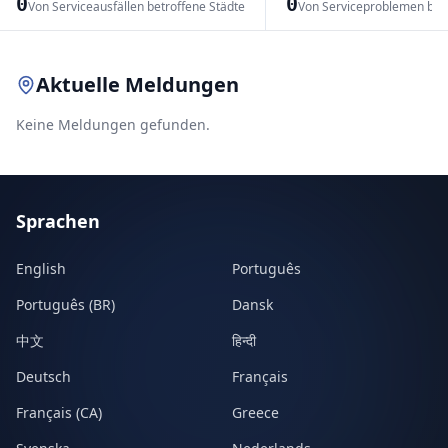
0
0
Von Serviceausfällen betroffene Städte
Von Serviceproblemen bet
Leaflet
|
© OpenStreetMap contributors
Aktuelle Meldungen
Keine Meldungen gefunden.
Sprachen
English
Português
Português (BR)
Dansk
中文
हिन्दी
Deutsch
Français
Français (CA)
Greece