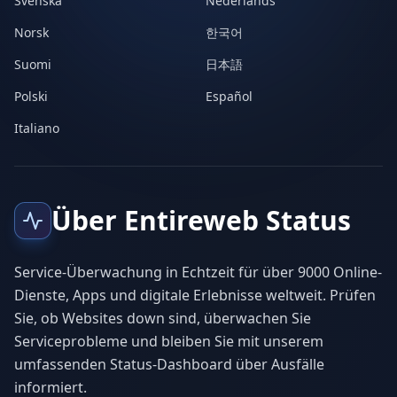
Svenska
Nederlands
Norsk
한국어
Suomi
日本語
Polski
Español
Italiano
Über Entireweb Status
Service-Überwachung in Echtzeit für über 9000 Online-
Dienste, Apps und digitale Erlebnisse weltweit. Prüfen
Sie, ob Websites down sind, überwachen Sie
Serviceprobleme und bleiben Sie mit unserem
umfassenden Status-Dashboard über Ausfälle
informiert.