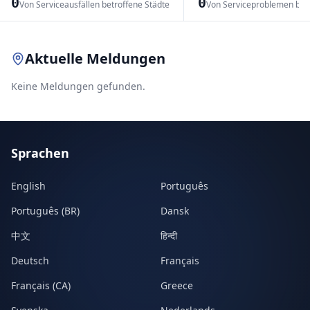
0
0
Von Serviceausfällen betroffene Städte
Von Serviceproblemen bet
Leaflet
|
© OpenStreetMap contributors
Aktuelle Meldungen
Keine Meldungen gefunden.
Sprachen
English
Português
Português (BR)
Dansk
中文
हिन्दी
Deutsch
Français
Français (CA)
Greece