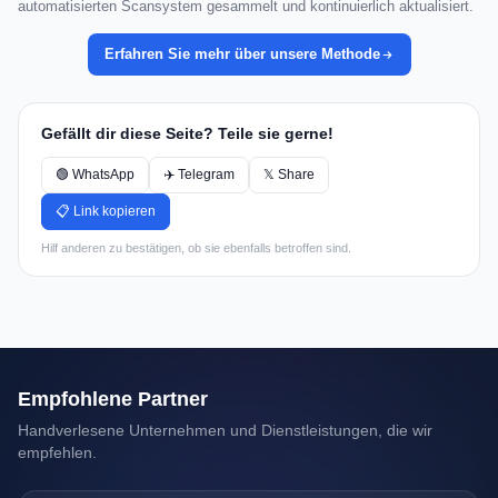
automatisierten Scansystem gesammelt und kontinuierlich aktualisiert.
Erfahren Sie mehr über unsere Methode
Gefällt dir diese Seite? Teile sie gerne!
🟢 WhatsApp
✈️ Telegram
𝕏 Share
📋 Link kopieren
Hilf anderen zu bestätigen, ob sie ebenfalls betroffen sind.
Empfohlene Partner
Handverlesene Unternehmen und Dienstleistungen, die wir
empfehlen.