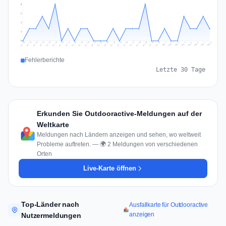
3
2
2
1
0
Jul 17
Jul 20
Jul 23
Jul 10
Jul 26
Jul 13
Jul 16
Jul 29
Jul 19
Jul 22
Jul 25
Jul 12
Jul 15
Jul 28
Jul 31
Jul 18
Jul 21
Jul 24
Jul 11
Jul 14
Jul 27
Jul 30
Aug 3
Aug 6
Aug 2
Aug 5
Aug 8
Aug 1
Aug 4
Aug 7
Fehlerberichte
Letzte 30 Tage
Erkunden Sie Outdooractive-Meldungen auf der
Weltkarte
Meldungen nach Ländern anzeigen und sehen, wo weltweit
Probleme auftreten. — 🌍 2 Meldungen von verschiedenen
Orten
Live-Karte öffnen
Top-Länder nach
Ausfallkarte für Outdooractive
anzeigen
Nutzermeldungen