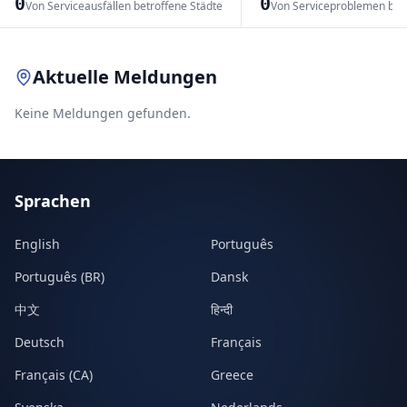
0
0
Von Serviceausfällen betroffene Städte
Von Serviceproblemen bet
Leaflet
|
© OpenStreetMap contributors
Aktuelle Meldungen
Keine Meldungen gefunden.
Sprachen
English
Português
Português (BR)
Dansk
中文
हिन्दी
Deutsch
Français
Français (CA)
Greece