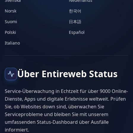
Svenska
Nederlands
Norsk
한국어
Suomi
日本語
Polski
Español
Italiano
Über Entireweb Status
Service-Überwachung in Echtzeit für über 9000 Online-
Dienste, Apps und digitale Erlebnisse weltweit. Prüfen
Sie, ob Websites down sind, überwachen Sie
Serviceprobleme und bleiben Sie mit unserem
umfassenden Status-Dashboard über Ausfälle
informiert.