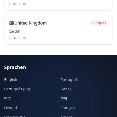
2026-08-06
🇬🇧
United Kingdom
1 Report
Cardiff
2026-08-06
Sprachen
English
Português
Português (BR)
Dansk
中文
हिन्दी
Deutsch
Français