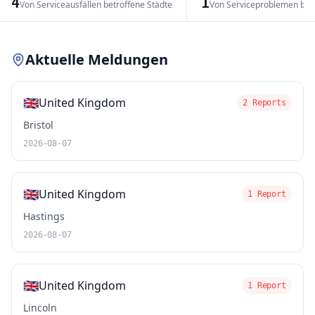
4
1
Von Serviceausfällen betroffene Städte
Von Serviceproblemen bet
Leaflet
|
© OpenStreetMap contributors
Aktuelle Meldungen
🇬🇧
United Kingdom
2 Reports
Bristol
2026-08-07
🇬🇧
United Kingdom
1 Report
Hastings
2026-08-07
🇬🇧
United Kingdom
1 Report
Lincoln