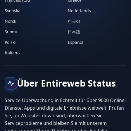
Français (CA)
Greece
Svenska
Nederlands
Norsk
한국어
Suomi
日本語
Polski
Español
Italiano
Über Entireweb Status
Service-Überwachung in Echtzeit für über 9000 Online-
Dienste, Apps und digitale Erlebnisse weltweit. Prüfen
Sie, ob Websites down sind, überwachen Sie
Serviceprobleme und bleiben Sie mit unserem
umfassenden Status-Dashboard über Ausfälle