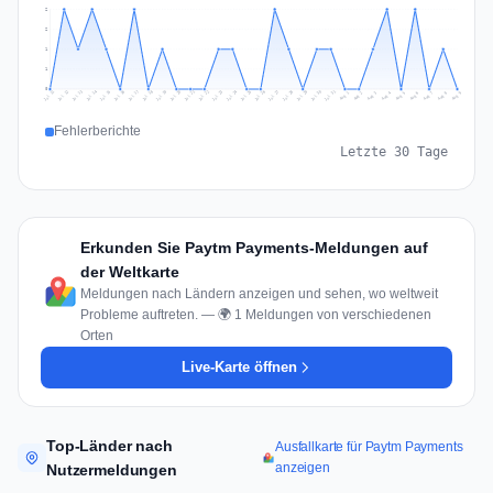
2
2
1
1
0
Jul 18
Jul 21
Jul 24
Jul 11
Jul 27
Jul 14
Jul 17
Jul 30
Jul 20
Jul 23
Jul 26
Jul 13
Jul 16
Jul 29
Jul 19
Jul 22
Jul 25
Jul 12
Jul 15
Jul 28
Jul 31
Aug 4
Aug 7
Aug 3
Aug 6
Aug 9
Aug 2
Aug 5
Aug 8
Aug 1
Fehlerberichte
Letzte 30 Tage
Erkunden Sie Paytm Payments-Meldungen auf
der Weltkarte
Meldungen nach Ländern anzeigen und sehen, wo weltweit
Probleme auftreten. — 🌍 1 Meldungen von verschiedenen
Orten
Live-Karte öffnen
Top-Länder nach
Ausfallkarte für Paytm Payments
anzeigen
Nutzermeldungen