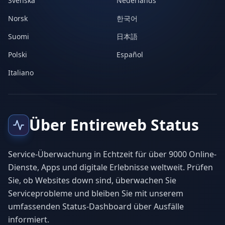
Svenska
Nederlands
Norsk
한국어
Suomi
日本語
Polski
Español
Italiano
Über Entireweb Status
Service-Überwachung in Echtzeit für über 9000 Online-
Dienste, Apps und digitale Erlebnisse weltweit. Prüfen
Sie, ob Websites down sind, überwachen Sie
Serviceprobleme und bleiben Sie mit unserem
umfassenden Status-Dashboard über Ausfälle
informiert.