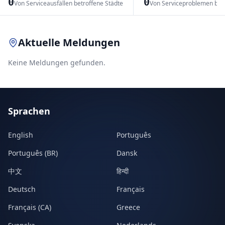
0
0
Von Serviceausfällen betroffene Städte
Von Serviceproblemen bet
Leaflet
|
© OpenStreetMap contributors
Aktuelle Meldungen
Keine Meldungen gefunden.
Sprachen
English
Português
Português (BR)
Dansk
中文
हिन्दी
Deutsch
Français
Français (CA)
Greece