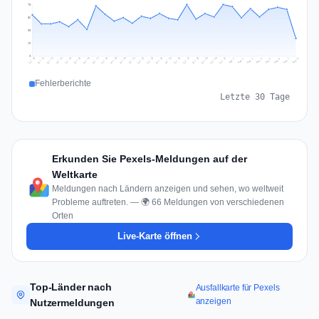
75
56
38
19
0
Jul 17
Jul 20
Jul 23
Jul 10
Jul 26
Jul 13
Jul 16
Jul 29
Jul 19
Jul 22
Jul 25
Jul 12
Jul 15
Jul 28
Jul 31
Jul 18
Jul 21
Jul 24
Jul 11
Jul 14
Jul 27
Jul 30
Aug 3
Aug 6
Aug 2
Aug 5
Aug 8
Aug 1
Aug 4
Aug 7
Fehlerberichte
Letzte 30 Tage
Erkunden Sie Pexels-Meldungen auf der
Weltkarte
Meldungen nach Ländern anzeigen und sehen, wo weltweit
Probleme auftreten. — 🌍 66 Meldungen von verschiedenen
Orten
Live-Karte öffnen
Top-Länder nach
Ausfallkarte für Pexels
anzeigen
Nutzermeldungen