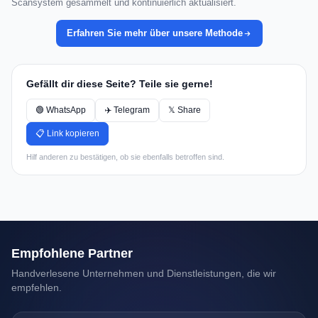
Scansystem gesammelt und kontinuierlich aktualisiert.
Erfahren Sie mehr über unsere Methode
Gefällt dir diese Seite? Teile sie gerne!
🟢 WhatsApp
✈️ Telegram
𝕏 Share
📋 Link kopieren
Hilf anderen zu bestätigen, ob sie ebenfalls betroffen sind.
Empfohlene Partner
Handverlesene Unternehmen und Dienstleistungen, die wir
empfehlen.