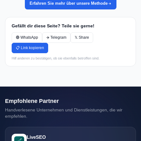
Erfahren Sie mehr über unsere Methode
Gefällt dir diese Seite? Teile sie gerne!
🟢 WhatsApp
✈️ Telegram
𝕏 Share
📋 Link kopieren
Hilf anderen zu bestätigen, ob sie ebenfalls betroffen sind.
Empfohlene Partner
Handverlesene Unternehmen und Dienstleistungen, die wir
empfehlen.
LiveSEO