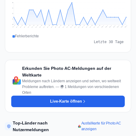
3
2
2
1
0
Jul 16
Jul 19
Jul 22
Jul 25
Jul 12
Jul 15
Jul 28
Jul 31
Jul 18
Jul 21
Jul 24
Jul 11
Jul 14
Jul 27
Jul 30
Jul 17
Jul 20
Jul 23
Jul 10
Jul 13
Jul 26
Jul 29
Aug 2
Aug 5
Aug 1
Aug 4
Jul 9
Aug 7
Aug 3
Aug 6
Fehlerberichte
Letzte 30 Tage
Erkunden Sie Photo AC-Meldungen auf der
Weltkarte
Meldungen nach Ländern anzeigen und sehen, wo weltweit
Probleme auftreten. — 🌍 1 Meldungen von verschiedenen
Orten
Live-Karte öffnen
Top-Länder nach
Ausfallkarte für Photo AC
anzeigen
Nutzermeldungen