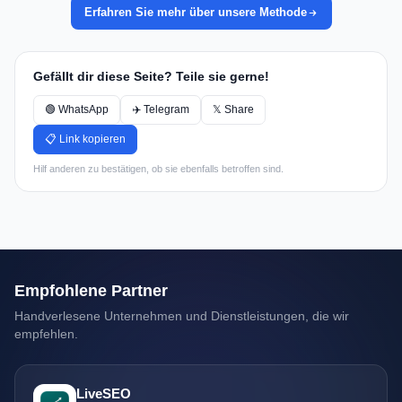
Erfahren Sie mehr über unsere Methode
Gefällt dir diese Seite? Teile sie gerne!
🟢 WhatsApp
✈️ Telegram
𝕏 Share
📋 Link kopieren
Hilf anderen zu bestätigen, ob sie ebenfalls betroffen sind.
Empfohlene Partner
Handverlesene Unternehmen und Dienstleistungen, die wir
empfehlen.
LiveSEO