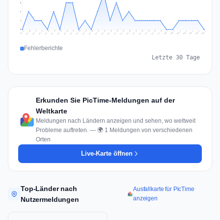
3
2
1
0
Jul 16
Jul 19
Jul 22
Jul 25
Jul 12
Jul 15
Jul 28
Jul 31
Jul 18
Jul 21
Jul 24
Jul 11
Jul 14
Jul 27
Jul 30
Jul 17
Jul 20
Jul 23
Jul 10
Jul 13
Jul 26
Jul 29
Aug 2
Aug 5
Aug 1
Aug 4
Jul 9
Aug 7
Aug 3
Aug 6
Fehlerberichte
Letzte 30 Tage
Erkunden Sie PicTime-Meldungen auf der
Weltkarte
Meldungen nach Ländern anzeigen und sehen, wo weltweit
Probleme auftreten. — 🌍 1 Meldungen von verschiedenen
Orten
Live-Karte öffnen
Top-Länder nach
Ausfallkarte für PicTime
anzeigen
Nutzermeldungen