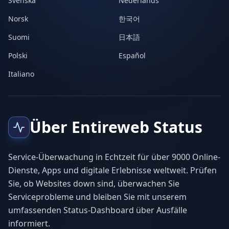
Svenska
Nederlands
Norsk
한국어
Suomi
日本語
Polski
Español
Italiano
Über Entireweb Status
Service-Überwachung in Echtzeit für über 9000 Online-
Dienste, Apps und digitale Erlebnisse weltweit. Prüfen
Sie, ob Websites down sind, überwachen Sie
Serviceprobleme und bleiben Sie mit unserem
umfassenden Status-Dashboard über Ausfälle
informiert.