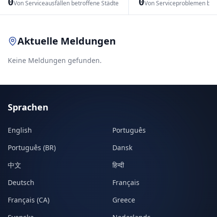
0
0
Von Serviceausfällen betroffene Städte
Von Serviceproblemen bet
Leaflet
|
© OpenStreetMap contributors
Aktuelle Meldungen
Keine Meldungen gefunden.
Sprachen
English
Português
Português (BR)
Dansk
中文
हिन्दी
Deutsch
Français
Français (CA)
Greece