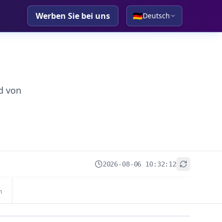
Werben Sie bei uns
🇩🇪
Deutsch
d von
2026-08-06 10:32:12
+
n
−
Leaflet
|
© OpenStreetMap contributors