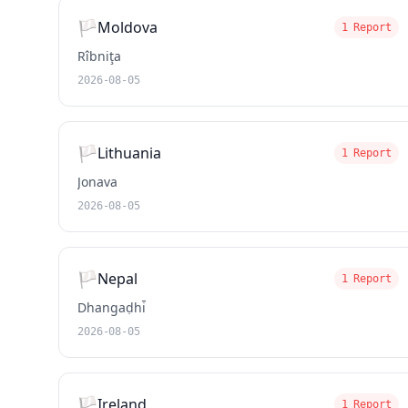
🏳️
Moldova
1 Report
Rîbniţa
2026-08-05
🏳️
Lithuania
1 Report
Jonava
2026-08-05
🏳️
Nepal
1 Report
Dhangaḍhi̇̄
2026-08-05
🏳️
Ireland
1 Report