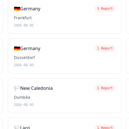
🇩🇪
Germany
1 Report
Frankfurt
2026-08-05
🇩🇪
Germany
1 Report
Düsseldorf
2026-08-05
🏳️
New Caledonia
1 Report
Dumbéa
2026-08-05
🏳️
Laos
1 Report