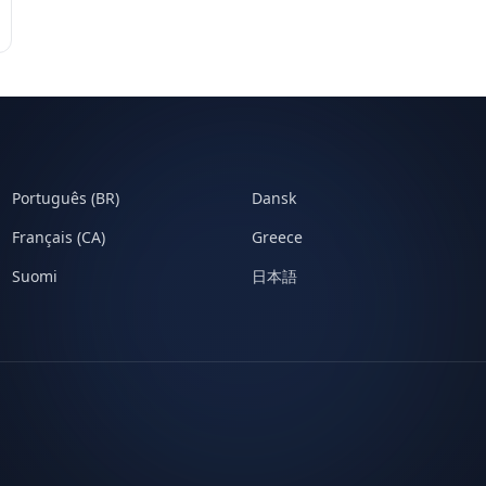
Português (BR)
Dansk
Français (CA)
Greece
Suomi
日本語