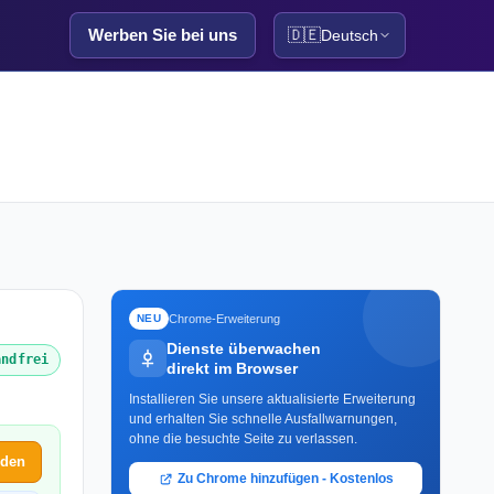
Werben Sie bei uns
🇩🇪
Deutsch
Chrome-Erweiterung
NEU
Dienste überwachen
andfrei
direkt im Browser
Installieren Sie unsere aktualisierte Erweiterung
und erhalten Sie schnelle Ausfallwarnungen,
ohne die besuchte Seite zu verlassen.
lden
Zu Chrome hinzufügen - Kostenlos