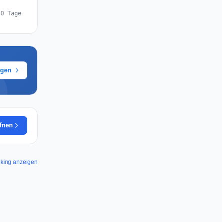
30 Tage
ügen
ffnen
nking anzeigen