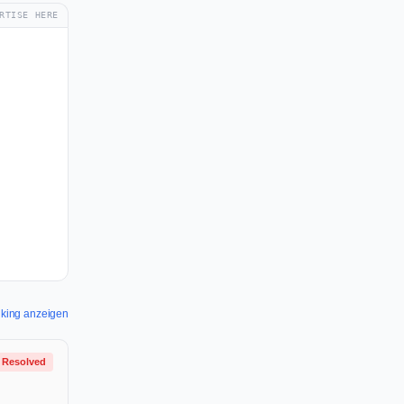
RTISE HERE
nking anzeigen
Resolved