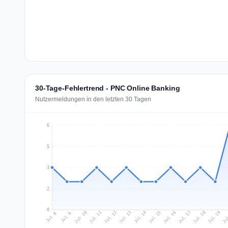
30-Tage-Fehlertrend - PNC Online Banking
Nutzermeldungen in den letzten 30 Tagen
6
5
3
2
0
Jul 17
Ju
Jul 10
Jul 13
Jul 16
Jul 19
Jul 12
Jul 15
Jul 18
Jul 11
Jul 14
Jul 8
Jul 9