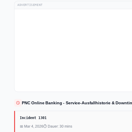
ADVERTISEMENT
PNC Online Banking - Service-Ausfallhistorie & Downtim
Incident 1301
📅 Mar 4, 2026
⏱ Dauer: 30 mins