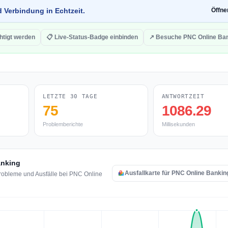
d Verbindung in Echtzeit.
Öffn
htigt werden
📋 Live-Status-Badge einbinden
↗ Besuche PNC Online Ba
LETZTE 30 TAGE
ANTWORTZEIT
75
1086.29
Problemberichte
Millisekunden
anking
Ausfallkarte für PNC Online Bankin
robleme und Ausfälle bei PNC Online