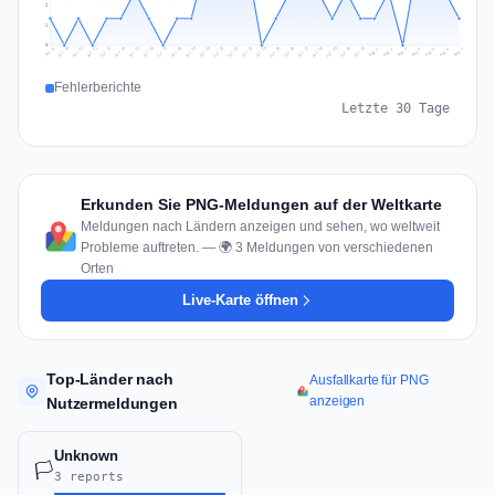
2
1
0
Jul 16
Jul 19
Jul 22
Jul 25
Jul 12
Jul 15
Jul 28
Jul 31
Jul 18
Jul 21
Jul 24
Jul 11
Jul 14
Jul 27
Jul 30
Jul 17
Jul 20
Jul 23
Jul 10
Jul 13
Jul 26
Jul 29
Aug 2
Aug 5
Aug 1
Aug 4
Jul 9
Aug 7
Aug 3
Aug 6
Fehlerberichte
Letzte 30 Tage
Erkunden Sie PNG-Meldungen auf der Weltkarte
Meldungen nach Ländern anzeigen und sehen, wo weltweit
Probleme auftreten. — 🌍 3 Meldungen von verschiedenen
Orten
Live-Karte öffnen
Top-Länder nach
Ausfallkarte für PNG
anzeigen
Nutzermeldungen
Unknown
🏳️
3 reports