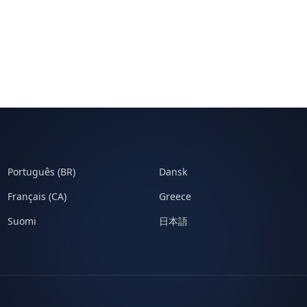
Português (BR)
Dansk
Français (CA)
Greece
Suomi
日本語