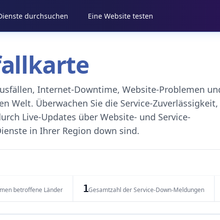
 Dienste durchsuchen
Eine Website testen
fallkarte
eausfällen, Internet-Downtime, Website-Problemen un
 Welt. Überwachen Sie die Service-Zuverlässigkeit,
durch Live-Updates über Website- und Service-
ienste in Ihrer Region down sind.
1
emen betroffene Länder
Gesamtzahl der Service-Down-Meldungen