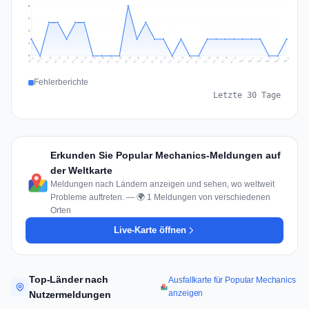
3
2
2
1
0
Jul 15
Jul 18
Jul 31
Jul 21
Jul 24
Jul 11
Jul 14
Jul 27
Jul 30
Jul 17
Jul 20
Jul 23
Jul 10
Jul 13
Jul 26
Jul 29
Jul 16
Jul 19
Jul 22
Jul 12
Jul 25
Jul 28
Aug 1
Aug 4
Jul 9
Aug 3
Jul 8
Aug 6
Aug 2
Aug 5
Fehlerberichte
Letzte 30 Tage
Erkunden Sie Popular Mechanics-Meldungen auf
der Weltkarte
Meldungen nach Ländern anzeigen und sehen, wo weltweit
Probleme auftreten. — 🌍 1 Meldungen von verschiedenen
Orten
Live-Karte öffnen
Top-Länder nach
Ausfallkarte für Popular Mechanics
anzeigen
Nutzermeldungen