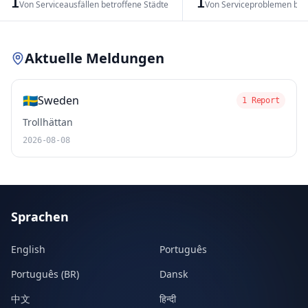
1
1
Von Serviceausfällen betroffene Städte
Von Serviceproblemen bet
Leaflet
|
© OpenStreetMap contributors
Aktuelle Meldungen
🇸🇪
Sweden
1 Report
Trollhättan
2026-08-08
Sprachen
English
Português
Português (BR)
Dansk
中文
हिन्दी