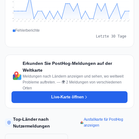
2
2
1
0
Jul 16
Jul 19
Jul 22
Jul 25
Jul 12
Jul 15
Jul 28
Jul 31
Jul 18
Jul 21
Jul 24
Jul 11
Jul 14
Jul 27
Jul 30
Jul 17
Jul 20
Jul 23
Jul 10
Jul 13
Jul 26
Jul 29
Aug 2
Aug 5
Aug 1
Aug 4
Jul 9
Aug 7
Aug 3
Aug 6
Fehlerberichte
Letzte 30 Tage
Erkunden Sie PostHog-Meldungen auf der
Weltkarte
Meldungen nach Ländern anzeigen und sehen, wo weltweit
Probleme auftreten. — 🌍 2 Meldungen von verschiedenen
Orten
Live-Karte öffnen
Top-Länder nach
Ausfallkarte für PostHog
anzeigen
Nutzermeldungen