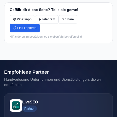
Gefällt dir diese Seite? Teile sie gerne!
🟢 WhatsApp
✈️ Telegram
𝕏 Share
📋 Link kopieren
Hilf anderen zu bestätigen, ob sie ebenfalls betroffen sind.
Empfohlene Partner
Handverlesene Unternehmen und Dienstleistungen, die wir
empfehlen.
LiveSEO
Partner