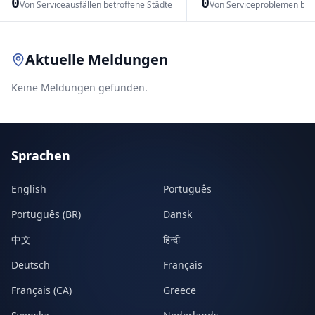
0
0
Von Serviceausfällen betroffene Städte
Von Serviceproblemen bet
Leaflet
|
© OpenStreetMap contributors
Aktuelle Meldungen
Keine Meldungen gefunden.
Sprachen
English
Português
Português (BR)
Dansk
中文
हिन्दी
Deutsch
Français
Français (CA)
Greece