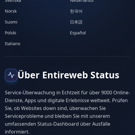
Svenska
Nederlands
Norsk
한국어
Suomi
日本語
Polski
Español
Italiano
Über Entireweb Status
Service-Überwachung in Echtzeit für über 9000 Online-
Dienste, Apps und digitale Erlebnisse weltweit. Prüfen
Sie, ob Websites down sind, überwachen Sie
Serviceprobleme und bleiben Sie mit unserem
umfassenden Status-Dashboard über Ausfälle
informiert.