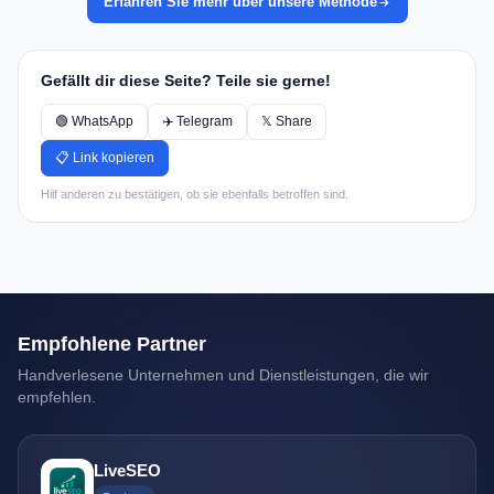
Erfahren Sie mehr über unsere Methode
Gefällt dir diese Seite? Teile sie gerne!
🟢 WhatsApp
✈️ Telegram
𝕏 Share
📋 Link kopieren
Hilf anderen zu bestätigen, ob sie ebenfalls betroffen sind.
Empfohlene Partner
Handverlesene Unternehmen und Dienstleistungen, die wir
empfehlen.
LiveSEO