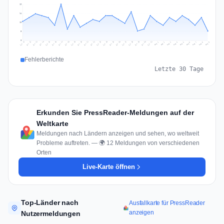
19
14
10
5
0
Jul 18
Jul 21
Jul 24
Jul 11
Jul 27
Jul 14
Jul 17
Jul 30
Jul 20
Jul 23
Jul 26
Jul 13
Jul 16
Jul 29
Jul 19
Jul 22
Jul 25
Jul 12
Jul 15
Jul 28
Jul 31
Aug 4
Aug 7
Aug 3
Aug 6
Aug 9
Aug 2
Aug 5
Aug 8
Aug 1
Fehlerberichte
Letzte 30 Tage
Erkunden Sie PressReader-Meldungen auf der
Weltkarte
Meldungen nach Ländern anzeigen und sehen, wo weltweit
Probleme auftreten. — 🌍 12 Meldungen von verschiedenen
Orten
Live-Karte öffnen
Top-Länder nach
Ausfallkarte für PressReader
anzeigen
Nutzermeldungen