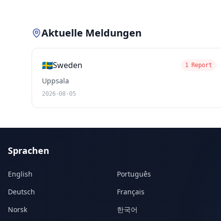
Aktuelle Meldungen
🇸🇪
Sweden
1 Report
Uppsala
2026-08-05
Sprachen
English
Português
Deutsch
Français
Norsk
한국어