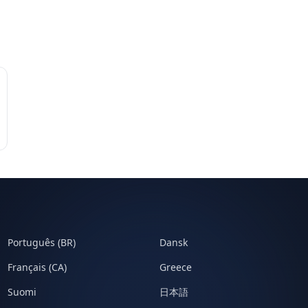
Português (BR)
Dansk
Français (CA)
Greece
Suomi
日本語