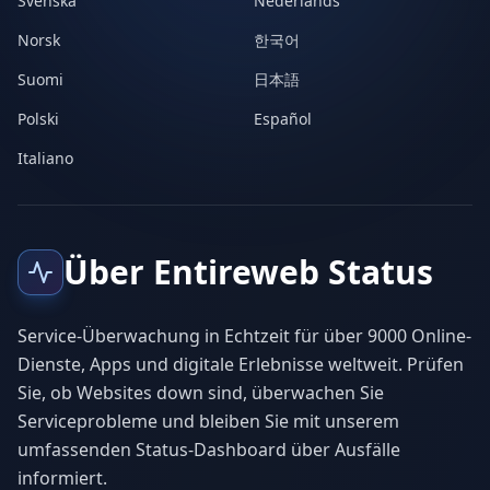
Svenska
Nederlands
Norsk
한국어
Suomi
日本語
Polski
Español
Italiano
Über Entireweb Status
Service-Überwachung in Echtzeit für über 9000 Online-
Dienste, Apps und digitale Erlebnisse weltweit. Prüfen
Sie, ob Websites down sind, überwachen Sie
Serviceprobleme und bleiben Sie mit unserem
umfassenden Status-Dashboard über Ausfälle
informiert.