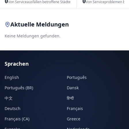
0
0
Von Serviceausfällen betroffene Städte
Von Serviceproblemen bet
Leaflet
|
© OpenStreetMap contributors
Aktuelle Meldungen
Keine Meldungen gefunden.
Sprachen
English
Português
Português (BR)
Dansk
中文
हिन्दी
Deutsch
Français
Français (CA)
Greece