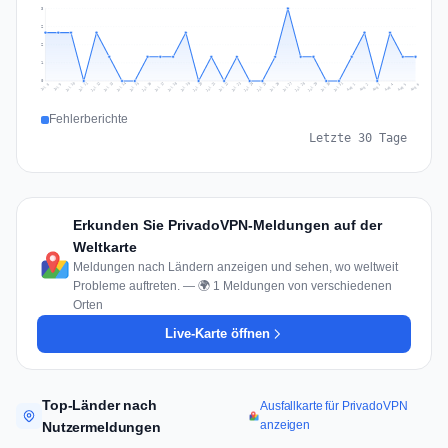
3
2
2
1
0
Jul 15
Jul 18
Jul 31
Jul 21
Jul 24
Jul 11
Jul 14
Jul 27
Jul 30
Jul 17
Jul 20
Jul 23
Jul 10
Jul 13
Jul 26
Jul 29
Jul 16
Jul 19
Jul 22
Jul 12
Jul 25
Jul 28
Aug 1
Aug 4
Jul 9
Aug 3
Jul 8
Aug 6
Aug 2
Aug 5
Fehlerberichte
Letzte 30 Tage
Erkunden Sie PrivadoVPN-Meldungen auf der
Weltkarte
Meldungen nach Ländern anzeigen und sehen, wo weltweit
Probleme auftreten. — 🌍 1 Meldungen von verschiedenen
Orten
Live-Karte öffnen
Top-Länder nach
Ausfallkarte für PrivadoVPN
anzeigen
Nutzermeldungen