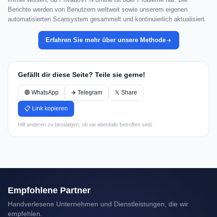
Berichte werden von Benutzern weltweit sowie unserem eigenen
automatisierten Scansystem gesammelt und kontinuierlich aktualisiert.
Erfahren Sie mehr über unsere Methode
Gefällt dir diese Seite? Teile sie gerne!
🟢 WhatsApp
✈️ Telegram
𝕏 Share
📋 Link kopieren
Hilf anderen zu bestätigen, ob sie ebenfalls betroffen sind.
Empfohlene Partner
Handverlesene Unternehmen und Dienstleistungen, die wir
empfehlen.