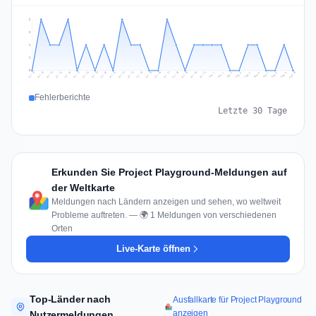
2
2
1
1
0
Jul 19
Jul 22
Jul 25
Jul 12
Jul 28
Aug 10
Jul 15
Jul 18
Jul 31
Jul 21
Jul 24
Jul 27
Jul 14
Jul 17
Jul 30
Jul 20
Jul 23
Jul 26
Jul 13
Jul 16
Jul 29
Aug 5
Aug 8
Aug 1
Aug 4
Aug 7
Aug 3
Aug 6
Aug 9
Aug 2
Fehlerberichte
Letzte 30 Tage
Erkunden Sie Project Playground-Meldungen auf
der Weltkarte
Meldungen nach Ländern anzeigen und sehen, wo weltweit
Probleme auftreten. — 🌍 1 Meldungen von verschiedenen
Orten
Live-Karte öffnen
Top-Länder nach
Ausfallkarte für Project Playground
anzeigen
Nutzermeldungen