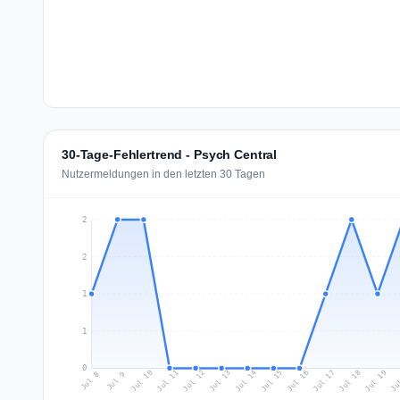
30-Tage-Fehlertrend - Psych Central
Nutzermeldungen in den letzten 30 Tagen
2
2
1
1
0
Jul 17
Ju
Jul 10
Jul 13
Jul 16
Jul 19
Jul 12
Jul 15
Jul 18
Jul 11
Jul 14
Jul 8
Jul 9