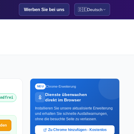
Werben Sie bei uns
🇩🇪
Deutsch
Chrome-Erweiterung
NEU
Dienste überwachen
andfrei
direkt im Browser
Installieren Sie unsere aktualisierte Erweiterung
und erhalten Sie schnelle Ausfallwarnungen,
ohne die besuchte Seite zu verlassen.
lden
Zu Chrome hinzufügen - Kostenlos