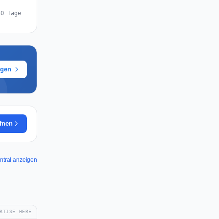
30 Tage
ügen
ffnen
entral anzeigen
RTISE HERE