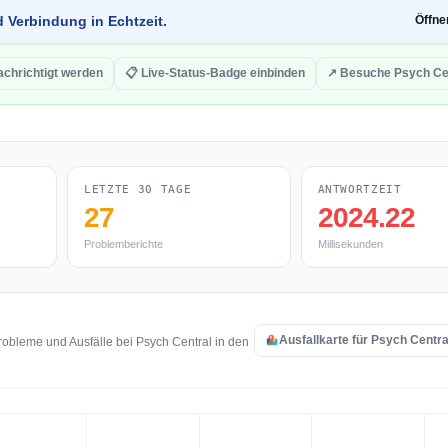
d Verbindung in Echtzeit.
Öffn
achrichtigt werden
📋 Live-Status-Badge einbinden
↗ Besuche Psych Ce
LETZTE 30 TAGE
ANTWORTZEIT
27
2024.22
Problemberichte
Millisekunden
Ausfallkarte für Psych Centra
obleme und Ausfälle bei Psych Central in den