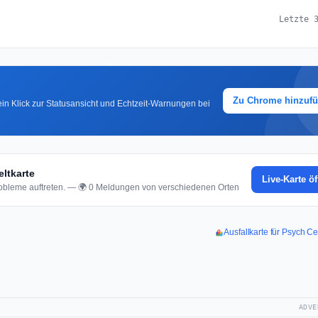
Letzte 
Zu Chrome hinzuf
in Klick zur Statusansicht und Echtzeit-Warnungen bei
ltkarte
Live-Karte ö
bleme auftreten. — 🌍 0 Meldungen von verschiedenen Orten
Ausfallkarte für Psych C
ADVE