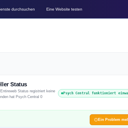
Dienste durchsuchen
Eine Website testen
ller Status
Entireweb Status registriert keine
Psych Central funktioniert einw
unden hat Psych Central 0
Ein Problem me