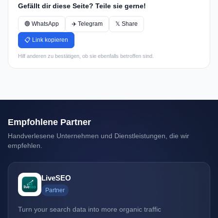
Gefällt dir diese Seite? Teile sie gerne!
🟢 WhatsApp
✈️ Telegram
𝕏 Share
📋 Link kopieren
Hilf anderen zu bestätigen, ob sie ebenfalls betroffen sind.
Empfohlene Partner
Handverlesene Unternehmen und Dienstleistungen, die wir
empfehlen.
LiveSEO
Partner
Turn your search data into more organic traffic