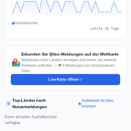
1
1
0
Jul 18
Jul 21
Jul 24
Jul 11
Jul 27
Jul 14
Jul 17
Jul 30
Jul 20
Jul 23
Jul 26
Jul 13
Jul 16
Jul 29
Jul 19
Jul 22
Jul 25
Jul 12
Jul 15
Jul 28
Jul 31
Aug 4
Aug 7
Aug 3
Aug 6
Aug 9
Aug 2
Aug 5
Aug 8
Aug 1
Fehlerberichte
Letzte 30 Tage
Erkunden Sie Qileo-Meldungen auf der Weltkarte
Meldungen nach Ländern anzeigen und sehen, wo weltweit
Probleme auftreten. — 🌍 0 Meldungen von verschiedenen
Orten
Live-Karte öffnen
Top-Länder nach
Ausfallkarte für Qileo
anzeigen
Nutzermeldungen
Keine aktuellen Ausfallberichte
verfügbar.