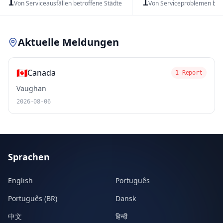
1
1
Von Serviceausfällen betroffene Städte
Von Serviceproblemen bet
Leaflet
|
© OpenStreetMap contributors
Aktuelle Meldungen
🇨🇦
Canada
1 Report
Vaughan
2026-08-06
Sprachen
English
Português
Português (BR)
Dansk
中文
हिन्दी