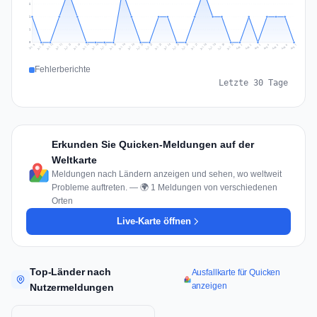
2
1
1
0
Jul 16
Jul 19
Jul 22
Jul 25
Jul 12
Jul 15
Jul 28
Jul 31
Jul 18
Jul 21
Jul 24
Jul 11
Jul 14
Jul 27
Jul 30
Jul 17
Jul 20
Jul 23
Jul 10
Jul 13
Jul 26
Jul 29
Aug 2
Aug 5
Aug 1
Aug 4
Jul 9
Aug 7
Aug 3
Aug 6
Fehlerberichte
Letzte 30 Tage
Erkunden Sie Quicken-Meldungen auf der
Weltkarte
Meldungen nach Ländern anzeigen und sehen, wo weltweit
Probleme auftreten. — 🌍 1 Meldungen von verschiedenen
Orten
Live-Karte öffnen
Top-Länder nach
Ausfallkarte für Quicken
anzeigen
Nutzermeldungen