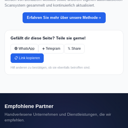
Scansystem gesammelt und kontinuierlich aktualisiert.
Erfahren Sie mehr über unsere Methode
Gefällt dir diese Seite? Teile sie gerne!
🟢 WhatsApp
✈️ Telegram
𝕏 Share
📋 Link kopieren
Hilf anderen zu bestätigen, ob sie ebenfalls betroffen sind.
Empfohlene Partner
Handverlesene Unternehmen und Dienstleistungen, die wir
empfehlen.