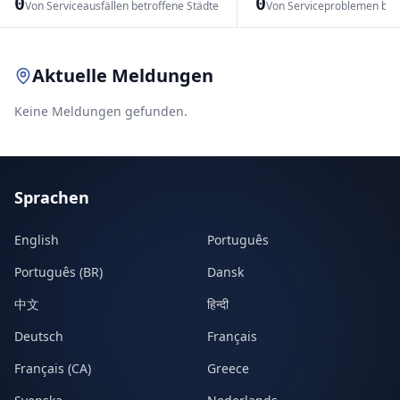
0
0
Von Serviceausfällen betroffene Städte
Von Serviceproblemen bet
Leaflet
|
© OpenStreetMap contributors
Aktuelle Meldungen
Keine Meldungen gefunden.
Sprachen
English
Português
Português (BR)
Dansk
中文
हिन्दी
Deutsch
Français
Français (CA)
Greece