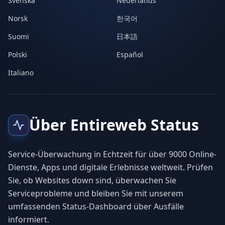
Svenska
Nederlands
Norsk
한국어
Suomi
日本語
Polski
Español
Italiano
Über Entireweb Status
Service-Überwachung in Echtzeit für über 9000 Online-
Dienste, Apps und digitale Erlebnisse weltweit. Prüfen
Sie, ob Websites down sind, überwachen Sie
Serviceprobleme und bleiben Sie mit unserem
umfassenden Status-Dashboard über Ausfälle
informiert.