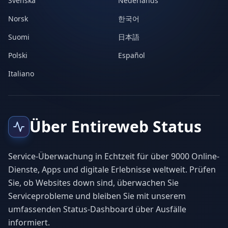
Svenska
Nederlands
Norsk
한국어
Suomi
日本語
Polski
Español
Italiano
Über Entireweb Status
Service-Überwachung in Echtzeit für über 9000 Online-
Dienste, Apps und digitale Erlebnisse weltweit. Prüfen
Sie, ob Websites down sind, überwachen Sie
Serviceprobleme und bleiben Sie mit unserem
umfassenden Status-Dashboard über Ausfälle
informiert.