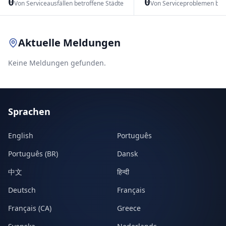
0
0
Von Serviceausfällen betroffene Städte
Von Serviceproblemen bet
Leaflet
|
© OpenStreetMap contributors
Aktuelle Meldungen
Keine Meldungen gefunden.
Sprachen
English
Português
Português (BR)
Dansk
中文
हिन्दी
Deutsch
Français
Français (CA)
Greece