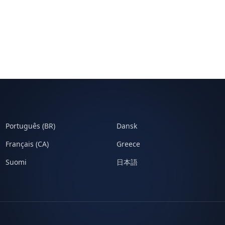
Português (BR)
Dansk
Français (CA)
Greece
Suomi
日本語