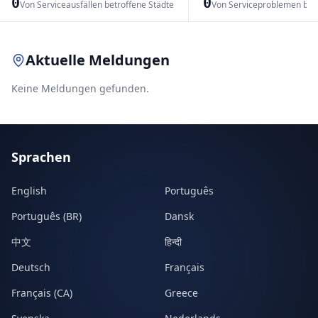
0
0
Von Serviceausfällen betroffene Städte
Von Serviceproblemen bet
Leaflet
|
© OpenStreetMap contributors
Aktuelle Meldungen
Keine Meldungen gefunden.
Sprachen
English
Português
Português (BR)
Dansk
中文
हिन्दी
Deutsch
Français
Français (CA)
Greece