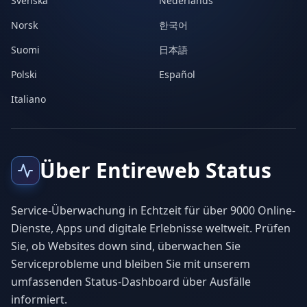
Svenska
Nederlands
Norsk
한국어
Suomi
日本語
Polski
Español
Italiano
Über Entireweb Status
Service-Überwachung in Echtzeit für über 9000 Online-
Dienste, Apps und digitale Erlebnisse weltweit. Prüfen
Sie, ob Websites down sind, überwachen Sie
Serviceprobleme und bleiben Sie mit unserem
umfassenden Status-Dashboard über Ausfälle
informiert.