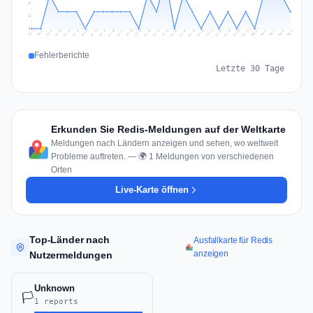
2
1
0
Jul 14
Jul 17
Jul 30
Jul 20
Jul 23
Jul 10
Jul 13
Jul 26
Jul 29
Jul 16
Jul 19
Jul 22
Jul 12
Jul 25
Jul 28
Jul 15
Jul 31
Jul 18
Jul 21
Jul 11
Jul 24
Jul 27
Aug 3
Jul 8
Aug 2
Jul 7
Aug 5
Aug 1
Aug 4
Jul 9
Fehlerberichte
Letzte 30 Tage
Erkunden Sie Redis-Meldungen auf der Weltkarte
Meldungen nach Ländern anzeigen und sehen, wo weltweit
Probleme auftreten. — 🌍 1 Meldungen von verschiedenen
Orten
Live-Karte öffnen
Top-Länder nach
Ausfallkarte für Redis
anzeigen
Nutzermeldungen
Unknown
🏳️
1 reports