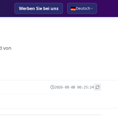
Werben Sie bei uns
🇩🇪
Deutsch
d von
2026-08-08 00:25:24
+
−
Leaflet
|
© OpenStreetMap contributors