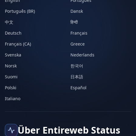
English
Português
Português (BR)
Dansk
中文
हिन्दी
Deutsch
Français
Français (CA)
Greece
Svenska
Nederlands
Norsk
한국어
Suomi
日本語
Polski
Español
Italiano
Über Entireweb Status