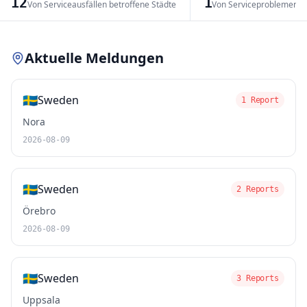
12
1
Von Serviceausfällen betroffene Städte
Von Serviceproblemen b
Leaflet
|
© OpenStreetMap contributors
Aktuelle Meldungen
🇸🇪
Sweden
1 Report
Nora
2026-08-09
🇸🇪
Sweden
2 Reports
Örebro
2026-08-09
🇸🇪
Sweden
3 Reports
Uppsala