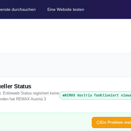
Dienste durchsuchen
Eine Website testen
ller Status
 Entireweb Status registriert keine
REMAX Austria funktioniert einw
tunden hat REMAX Austria 3
Ein Problem me