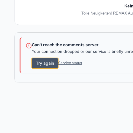
Kein
Tolle Neuigkeiten! REMAX Aust
Can't reach the comments server
Your connection dropped or our service is briefly unre
Try again
Service status