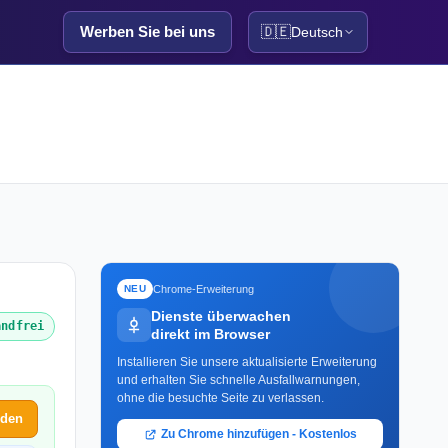
Werben Sie bei uns
🇩🇪
Deutsch
Chrome-Erweiterung
NEU
Dienste überwachen
andfrei
direkt im Browser
Installieren Sie unsere aktualisierte Erweiterung
und erhalten Sie schnelle Ausfallwarnungen,
ohne die besuchte Seite zu verlassen.
lden
Zu Chrome hinzufügen - Kostenlos