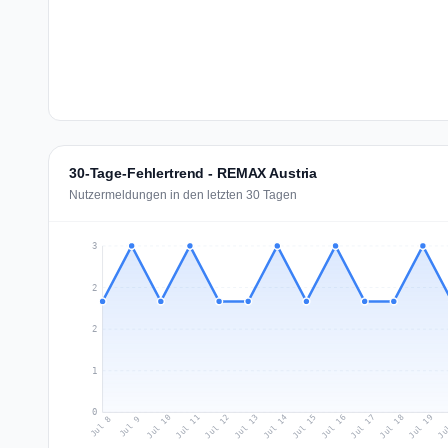
30-Tage-Fehlertrend - REMAX Austria
Nutzermeldungen in den letzten 30 Tagen
3
2
2
1
0
Jul 17
Ju
Jul 10
Jul 13
Jul 16
Jul 19
Jul 12
Jul 15
Jul 18
Jul 11
Jul 14
Jul 8
Jul 9