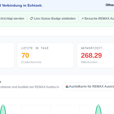
d Verbindung in Echtzeit.
Öffn
hrichtigt werden
📋 Live-Status-Badge einbinden
↗ Besuche REMAX Aus
LETZTE 30 TAGE
ANTWORTZEIT
70
268.29
Problemberichte
Millisekunden
a
Ausfallkarte für REMAX Austri
robleme und Ausfälle bei REMAX Austria in