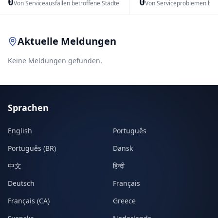
0
0
Von Serviceausfällen betroffene Städte
Von Serviceproblemen bet
Leaflet
|
© OpenStreetMap contributors
Aktuelle Meldungen
Keine Meldungen gefunden.
Sprachen
English
Português
Português (BR)
Dansk
中文
हिन्दी
Deutsch
Français
Français (CA)
Greece