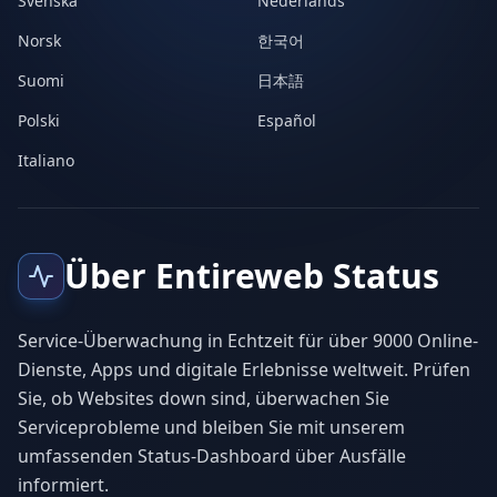
Svenska
Nederlands
Norsk
한국어
Suomi
日本語
Polski
Español
Italiano
Über Entireweb Status
Service-Überwachung in Echtzeit für über 9000 Online-
Dienste, Apps und digitale Erlebnisse weltweit. Prüfen
Sie, ob Websites down sind, überwachen Sie
Serviceprobleme und bleiben Sie mit unserem
umfassenden Status-Dashboard über Ausfälle
informiert.