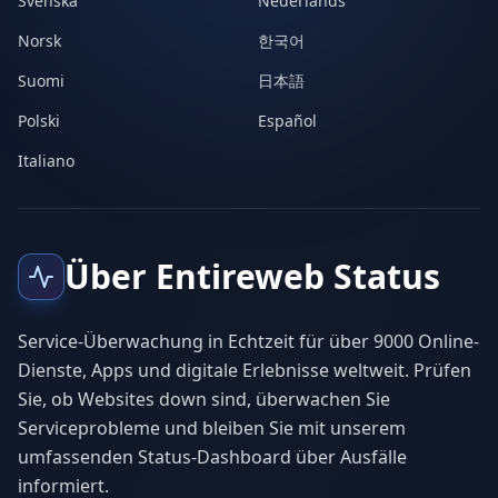
Svenska
Nederlands
Norsk
한국어
Suomi
日本語
Polski
Español
Italiano
Über Entireweb Status
Service-Überwachung in Echtzeit für über 9000 Online-
Dienste, Apps und digitale Erlebnisse weltweit. Prüfen
Sie, ob Websites down sind, überwachen Sie
Serviceprobleme und bleiben Sie mit unserem
umfassenden Status-Dashboard über Ausfälle
informiert.