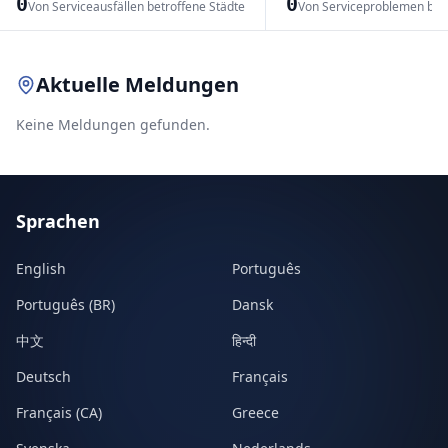
0
0
Von Serviceausfällen betroffene Städte
Von Serviceproblemen bet
Leaflet
|
© OpenStreetMap contributors
Aktuelle Meldungen
Keine Meldungen gefunden.
Sprachen
English
Português
Português (BR)
Dansk
中文
हिन्दी
Deutsch
Français
Français (CA)
Greece